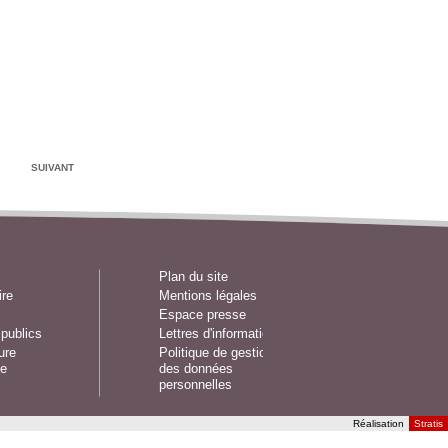
SUIVANT
Plan du site
ire
Mentions légales
Espace presse
publics
Lettres d'information
ure
Politique de gestion
e
des données
personnelles
Réalisation
Stratis