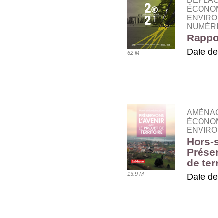
DÉPLAC
ÉCONOM
ENVIRO
NUMÉRI
Rappor
Date de
62 M
TÉLÉ
AMÉNA
ÉCONOM
ENVIRO
Hors-s
Préser
de terr
13.9 M
Date de
TÉLÉ