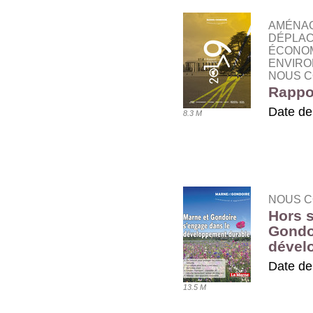
AMÉNAG
DÉPLAC
ÉCONOM
ENVIRO
NOUS C
Rappor
Date de
8.3 M
TÉLÉ
NOUS C
Hors s
Gondo
dével
Date de
13.5 M
TÉLÉ