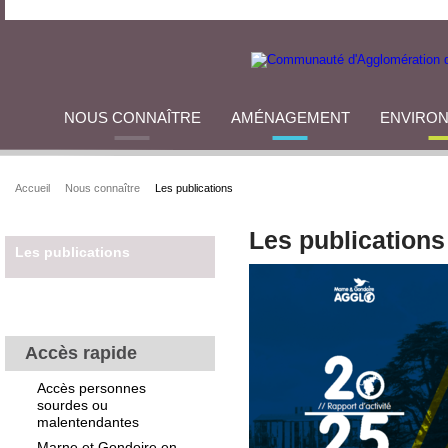
NOUS CONNAÎTRE
AMÉNAGEMENT
ENVIRO
Accueil
Nous connaître
Les publications
Les publications
Les publications
Accès rapide
Accès personnes
sourdes ou
malentendantes
Marne et Gondoire en