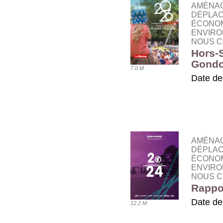
AMÉNAG
DÉPLAC
ÉCONOM
ENVIRO
NOUS C
Hors-S
Gondo
7.0 M
Date de
TÉLÉ
AMÉNAG
DÉPLAC
ÉCONOM
ENVIRO
NOUS C
Rappor
Date de
12.2 M