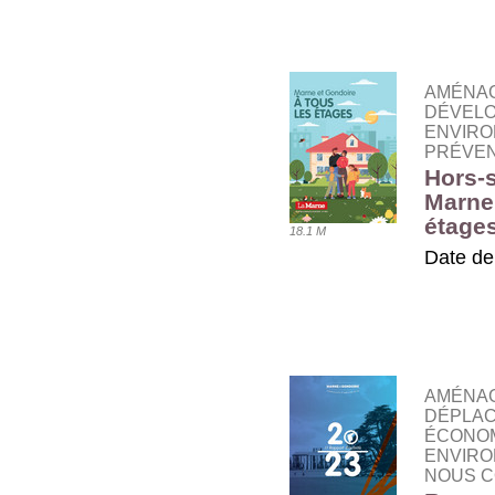
TÉLÉ
AMÉNAG
DÉVELO
ENVIRO
PRÉVEN
Hors-s
Marne 
étage
18.1 M
Date de
TÉLÉ
AMÉNAG
DÉPLAC
ÉCONOM
ENVIRO
NOUS C