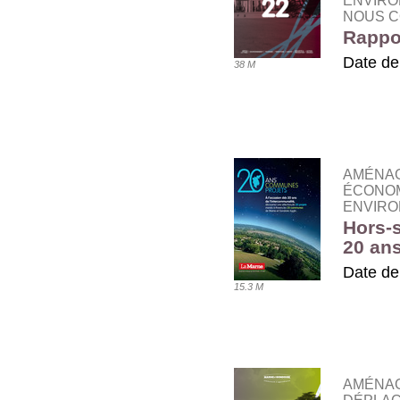
ENVIRO
NOUS C
Rappor
Date de
38 M
TÉLÉ
AMÉNA
ÉCONOM
ENVIRO
Hors-s
20 ans
Date de
15.3 M
TÉLÉ
AMÉNAG