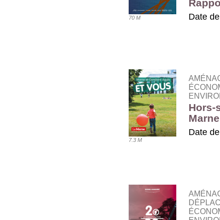
Rappor
Date de
70 M
TÉLÉ
AMÉNA
ÉCONOM
ENVIRO
Hors-s
Marne
Date de
7.3 M
TÉLÉ
AMÉNAG
DÉPLAC
ÉCONOM