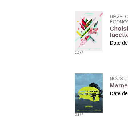
DÉVELO
ÉCONOM
Choisi
facett
Date de
1.2 M
TÉLÉ
NOUS C
Marne 
Date de
TÉLÉ
2.1 M