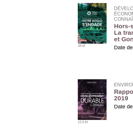
DÉVELO
ÉCONOM
CONNAÎ
Hors-s
La tra
et Go
38 M
Date de
TÉLÉ
ENVIRO
Rappo
2019
Date de
TÉLÉ
15.9 M