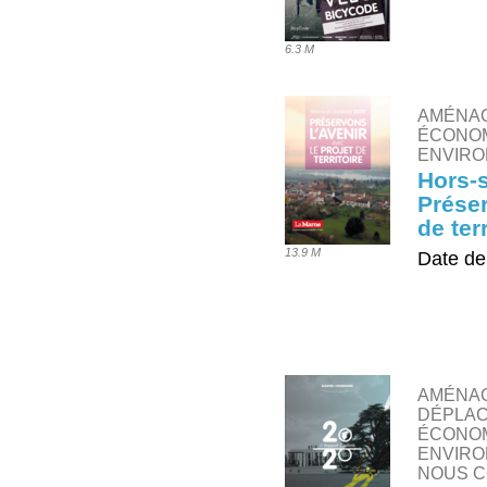
TÉLÉ
6.3 M
AMÉNA
ÉCONOM
ENVIRO
Hors-s
Préser
de terr
13.9 M
Date de
TÉLÉ
AMÉNAG
DÉPLAC
ÉCONOM
ENVIRO
NOUS C