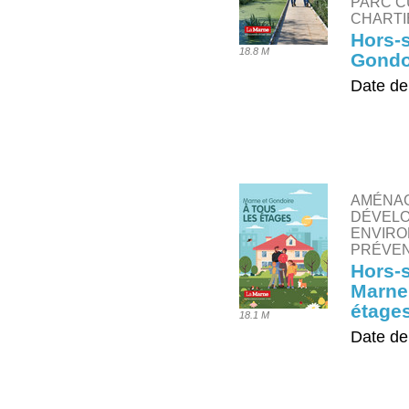
PARC C
CHARTI
Hors-s
18.8 M
Gondo
Date de
TÉLÉ
AMÉNAG
DÉVELO
ENVIRO
PRÉVEN
Hors-s
Marne 
étage
18.1 M
Date de
TÉLÉ