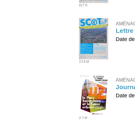
617 K
AMÉNA
Lettre
Date de
TÉLÉ
13.8 M
AMÉNAG
Journa
Date de
TÉLÉ
2.7 M