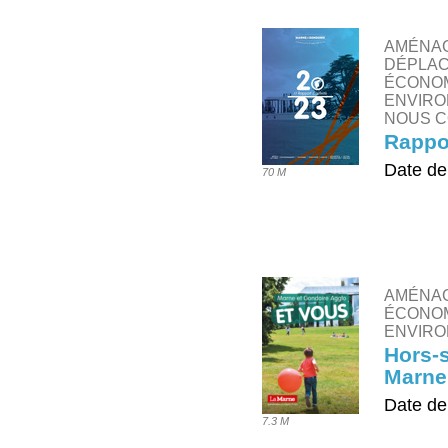
AMÉNAG
DÉPLAC
ÉCONOM
ENVIRO
NOUS C
Rappor
Date de
70 M
TÉLÉ
AMÉNA
ÉCONOM
ENVIRO
Hors-s
Marne
Date de
7.3 M