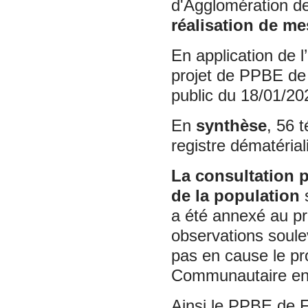
d'Agglomération d
réalisation de m
En application de l
projet de PPBE de 
public du 18/01/20
En
synthèse
, 56 
registre dématérial
La consultation p
de la population
s
a été annexé au p
observations soul
pas en cause le pr
Communautai
Ainsi le PPBE de F