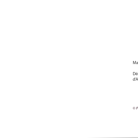
Ma
Dé
d'
© F