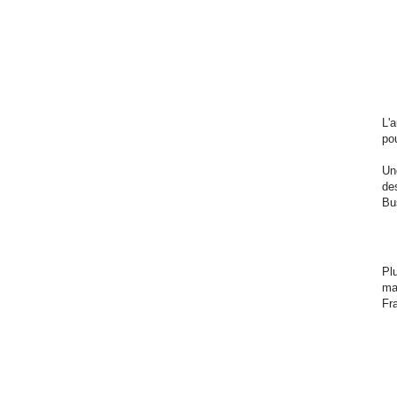
L'
po
Un
de
Bu
Pl
ma
Fr