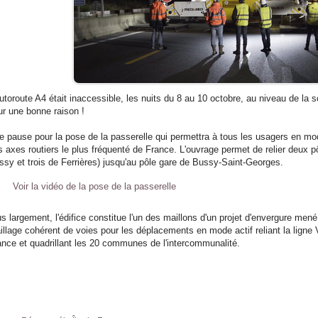
autoroute A4 était inaccessible, les nuits du 8 au 10 octobre, au niveau de la 
ur une bonne raison !
e pause pour la pose de la passerelle qui permettra à tous les usagers en mode
s axes routiers le plus fréquenté de France. L'ouvrage permet de relier deux 
ssy et trois de Ferrières) jusqu'au pôle gare de Bussy-Saint-Georges.
Voir la vidéo de la pose de la passerelle
us largement, l'édifice constitue l'un des maillons d'un projet d'envergure men
illage cohérent de voies pour les déplacements en mode actif reliant la ligne V
ance et quadrillant les 20 communes de l'intercommunalité.