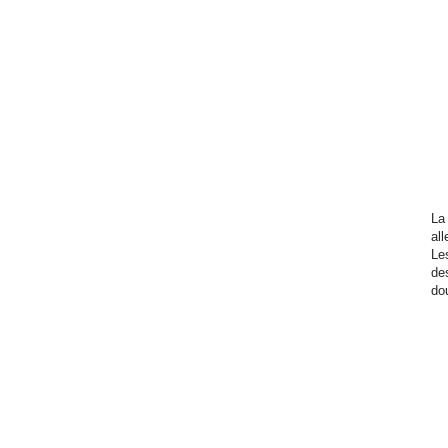
La
all
Le
de
do