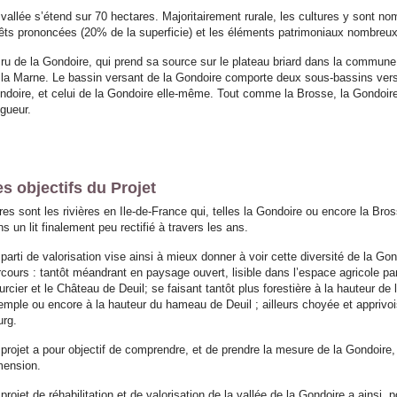
 vallée s’étend sur 70 hectares. Majoritairement rurale, les cultures y sont no
rêts prononcées (20% de la superficie) et les éléments patrimoniaux nombreu
 ru de la Gondoire, qui prend sa source sur le plateau briard dans la commune
 la Marne. Le bassin versant de la Gondoire comporte deux sous-bassins versan
ndoire, et celui de la Gondoire elle-même. Tout comme la Brosse, la Gondoire
ngueur.
s objectifs du Projet
es sont les rivières en Ile-de-France qui, telles la Gondoire ou encore la Bros
s un lit finalement peu rectifié à travers les ans.
parti de valorisation vise ainsi à mieux donner à voir cette diversité de la Gon
rcours : tantôt méandrant en paysage ouvert, lisible dans l’espace agricole par
urcier et le Château de Deuil; se faisant tantôt plus forestière à la hauteur d
emple ou encore à la hauteur du hameau de Deuil ; ailleurs choyée et apprivo
urg.
 projet a pour objectif de comprendre, et de prendre la mesure de la Gondoire,
mension.
projet de réhabilitation et de valorisation de la vallée de la Gondoire a ainsi p