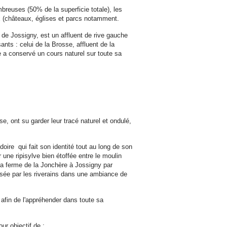
mbreuses (50% de la superficie totale), les
x (châteaux, églises et parcs notamment.
 de Jossigny, est un affluent de rive gauche
ts : celui de la Brosse, affluent de la
 a conservé un cours naturel sur toute sa
se, ont su garder leur tracé naturel et ondulé,
doire qui fait son identité tout au long de son
 une ripisylve bien étoffée entre le moulin
e la ferme de la Jonchère à Jossigny par
isée par les riverains dans une ambiance de
 afin de l'appréhender dans toute sa
our objectif de :