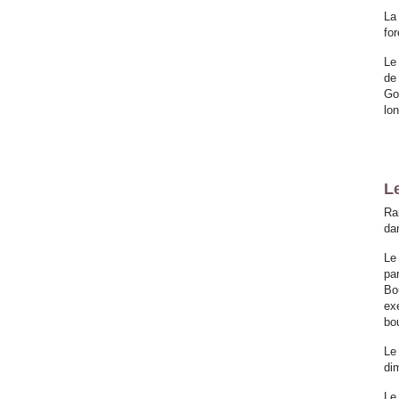
La
fo
Le
de
Go
lo
Le
Rar
dan
Le 
pa
Bo
ex
bo
Le
di
Le 