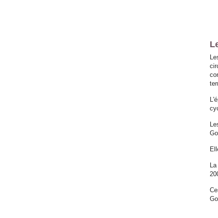
Le
Le
ci
com
te
L'
cy
Le
Go
El
La
20
Ce
Go