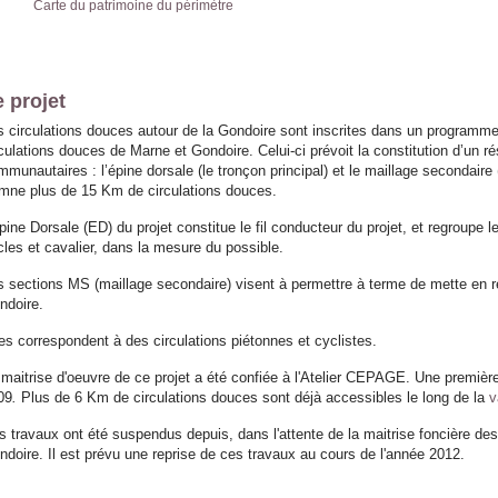
Carte du patrimoine du périmètre
 projet
s circulations douces autour de la Gondoire sont inscrites dans un programme
rculations douces de Marne et Gondoire. Celui-ci prévoit la constitution d’un 
munautaires : l’épine dorsale (le tronçon principal) et le maillage secondaire 
rmne plus de 15 Km de circulations douces.
épine Dorsale (ED) du projet constitue le fil conducteur du projet, et regroupe
cles et cavalier, dans la mesure du possible.
s sections MS (maillage secondaire) visent à permettre à terme de mette en re
ndoire.
les correspondent à des circulations piétonnes et cyclistes.
 maitrise d'oeuvre de ce projet a été confiée à l'Atelier CEPAGE. Une première 
09
.
Plus de 6 Km de circulations douces sont déjà accessibles le long de la
v
s travaux ont été suspendus depuis, dans l'attente de la maitrise foncière d
ndoire. Il est prévu une reprise de ces travaux au cours de l'année 2012.