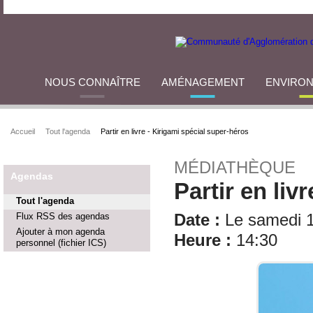
NOUS CONNAÎTRE
AMÉNAGEMENT
ENVIRO
Accueil
Tout l'agenda
Partir en livre - Kirigami spécial super-héros
MÉDIATHÈQUE
Agendas
Partir en liv
Tout l'agenda
Flux RSS des agendas
Date :
Le samedi 11
Ajouter à mon agenda
Heure :
14:30
personnel (fichier ICS)