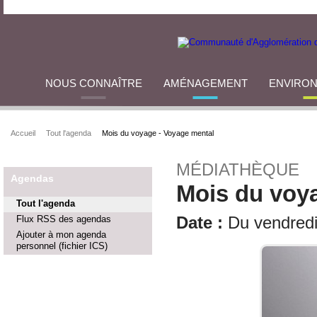
NOUS CONNAÎTRE
AMÉNAGEMENT
ENVIRO
Accueil
Tout l'agenda
Mois du voyage - Voyage mental
MÉDIATHÈQUE
Agendas
Mois du voy
Tout l'agenda
Flux RSS des agendas
Date :
Du vendredi 
Ajouter à mon agenda
personnel (fichier ICS)