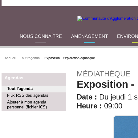
NOUS CONNAÎTRE
AMÉNAGEMENT
ENVIRO
Accueil
Tout l'agenda
Exposition - Exploration aquatique
MÉDIATHÈQUE
Agendas
Exposition -
Tout l'agenda
Flux RSS des agendas
Date :
Du jeudi 1 
Ajouter à mon agenda
Heure :
09:00
personnel (fichier ICS)