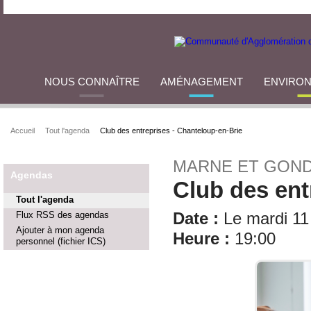
NOUS CONNAÎTRE
AMÉNAGEMENT
ENVIRO
Accueil
Tout l'agenda
Club des entreprises - Chanteloup-en-Brie
MARNE ET GON
Agendas
Club des ent
Tout l'agenda
Flux RSS des agendas
Date :
Le mardi 11 
Ajouter à mon agenda
Heure :
19:00
personnel (fichier ICS)