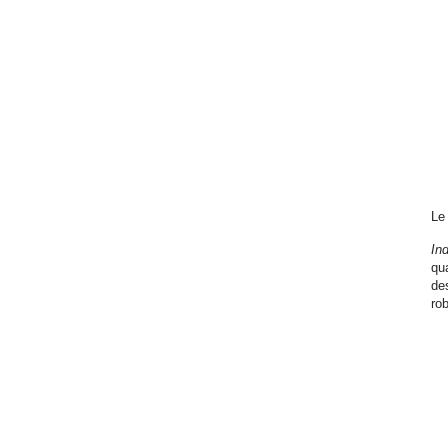
Le
In
qua
de
rob