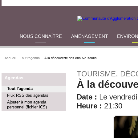
NOUS CONNAÎTRE
AMÉNAGEMENT
ENVIRO
Accueil
Tout l'agenda
À la découverte des chauve-souris
TOURISME, DÉC
Agendas
À la découve
Tout l'agenda
Flux RSS des agendas
Date :
Le vendredi 
Ajouter à mon agenda
Heure :
21:30
personnel (fichier ICS)