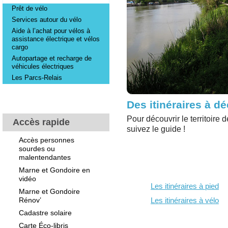
Prêt de vélo
Services autour du vélo
Aide à l’achat pour vélos à
assistance électrique et vélos
cargo
Autopartage et recharge de
véhicules électriques
Les Parcs-Relais
Des itinéraires à dé
Pour découvrir le territoire
Accès rapide
suivez le guide !
Accès personnes
sourdes ou
malentendantes
Marne et Gondoire en
vidéo
Les itinéraires à pied
Marne et Gondoire
Rénov’
Les itinéraires à vélo
Cadastre solaire
Carte Éco-libris