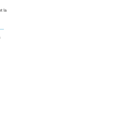
t la
s