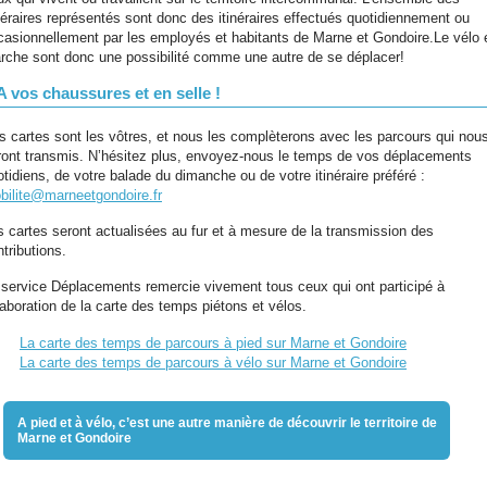
inéraires représentés sont donc des itinéraires effectués quotidiennement ou
casionnellement par les employés et habitants de Marne et Gondoire.Le vélo e
rche sont donc une possibilité comme une autre de se déplacer!
A vos chaussures et en selle !
s cartes sont les vôtres, et nous les complèterons avec les parcours qui nou
ront transmis. N’hésitez plus, envoyez-nous le temps de vos déplacements
tidiens, de votre balade du dimanche ou de votre itinéraire préféré :
bilite@marneetgondoire.fr
s cartes seront actualisées au fur et à mesure de la transmission des
tributions.
 service Déplacements remercie vivement tous ceux qui ont participé à
laboration de la carte des temps piétons et vélos.
La carte des temps de parcours à pied sur Marne et Gondoire
La carte des temps de parcours à vélo sur Marne et Gondoire
A pied et à vélo, c’est une autre manière de découvrir le territoire de
Marne et Gondoire