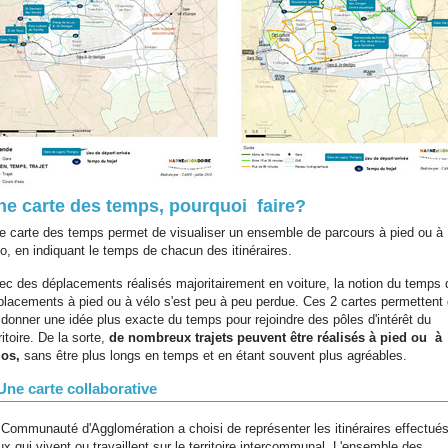
ne carte des temps, pourquoi faire?
e carte des temps permet de visualiser un ensemble de parcours à pied ou à
lo, en indiquant le temps de chacun des itinéraires.
ec des déplacements réalisés majoritairement en voiture, la notion du temps 
placements à pied ou à vélo s'est peu à peu perdue. Ces 2 cartes permettent
 donner une idée plus exacte du temps pour rejoindre des pôles d'intérêt du
ritoire. De la sorte,
de nombreux trajets peuvent être réalisés à pied ou à
los,
sans être plus longs en temps et en étant souvent plus agréables.
Une carte collaborative
 Communauté d'Agglomération a choisi de représenter les itinéraires effectués
x qui vivent ou travaillent sur le territoire intercommunal. L'ensemble des