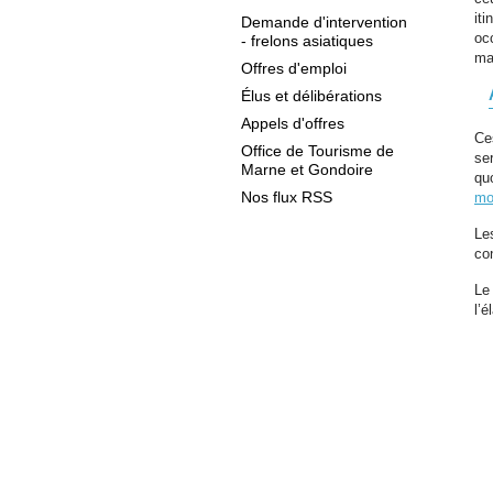
it
Demande d'intervention
oc
- frelons asiatiques
ma
Offres d'emploi
Élus et délibérations
Appels d'offres
Ce
Office de Tourisme de
se
Marne et Gondoire
quo
Nos flux RSS
mo
Le
con
Le
l’é