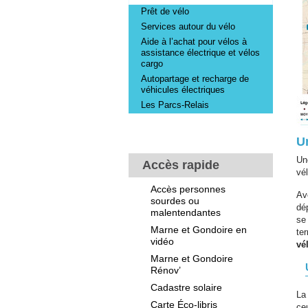
Prêt de vélo
Services autour du vélo
Aide à l’achat pour vélos à
assistance électrique et vélos
cargo
Autopartage et recharge de
véhicules électriques
Les Parcs-Relais
U
Un
Accès rapide
vé
Accès personnes
Av
sourdes ou
dé
malentendantes
se
Marne et Gondoire en
ter
vidéo
vé
Marne et Gondoire
Rénov’
Cadastre solaire
La
Carte Éco-libris
ceu