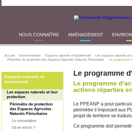
NOUS CONNAÎTRE
AMÉNAGEMENT
ENVIRO
Accueil
Environnement
Espaces naturels et biodiversité
Les espaces naturels et l
Périmètre de protection des Espaces Agricoles Naturels Périurbains
Le programme d
Le programme d'
Espaces naturels et
biodiversité
Le programme d’acti
actions réparties e
Les espaces naturels et leur
protection
Le PPEANP a pour particula
Périmètre de protection
des Espaces Agricoles
périmètre s’imposant aux 
Naturels Périurbains
projet de territoire se tradu
La concertation
Ce programme doit permettr
Où en est-on ?