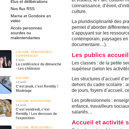
Élus et délibérations
connaissance, d’éveil, d’initi
Nos flux RSS
culture.
Marne et Gondoire en
vidéo
La pluridisciplinarité des p
permet d’aborder différentes
Accès personnes
sourdes ou
s’appuyant sur les ressource
malentendantes
contemporain, paysages en p
documentaire…).
CULTURE, RENCONTRES /
Les publics accueil
CONFÉRENCES
9 août
Les classes : de la petite s
La conférence du dimanche
supérieur (selon les activités
- Les châteaux
CULTURE
Les structures d’accueil d’e
13 août
dehors du cadre scolaire : as
C'est jeudi, c'est Rentilly !
de jours, foyers d’accueil, 
Modelage
Les professionnels : enseign
CULTURE, EXPOSITIONS
14 août
enfance, travailleurs sociaux
C'est vendredi, c'est
salariés…
Rentilly ! Les dessous de
l'exposition
Accueil et activité 
CULTURE, RENCONTRES /