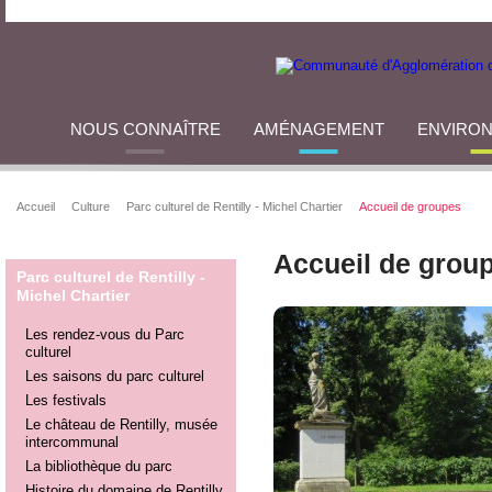
NOUS CONNAÎTRE
AMÉNAGEMENT
ENVIRO
Accueil
Culture
Parc culturel de Rentilly - Michel Chartier
Accueil de groupes
Accueil de grou
Parc culturel de Rentilly -
Michel Chartier
Les rendez-vous du Parc
culturel
Les saisons du parc culturel
Les festivals
Le château de Rentilly, musée
intercommunal
La bibliothèque du parc
Histoire du domaine de Rentilly