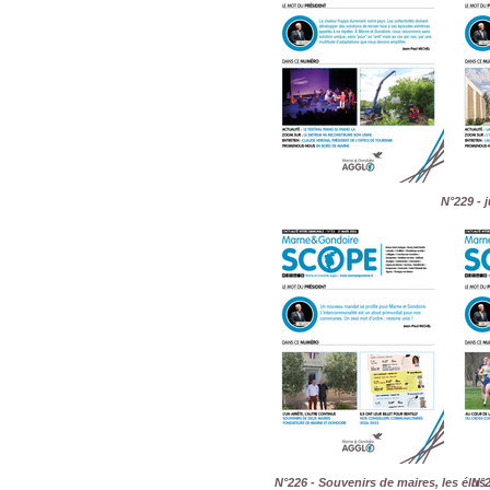
N°229 - j
N°226 - Souvenirs de maires, les élus
N°2