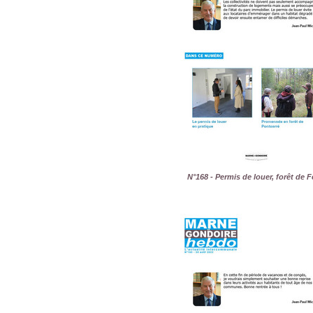
N°168 - Permis de louer, forêt de F