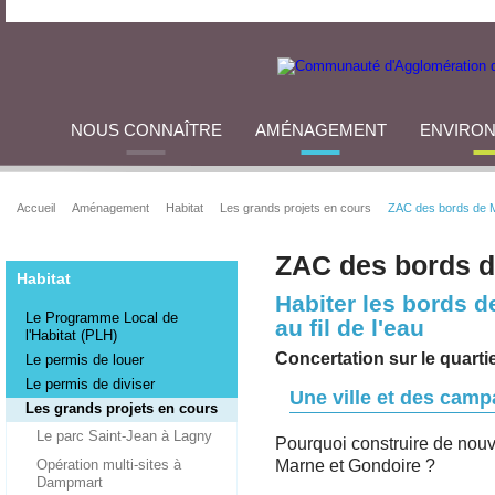
NOUS CONNAÎTRE
AMÉNAGEMENT
ENVIRO
Accueil
Aménagement
Habitat
Les grands projets en cours
ZAC des bords de 
ZAC des bords d
Habitat
Habiter les bords de
Le Programme Local de
au fil de l'eau
l'Habitat (PLH)
Concertation sur le quart
Le permis de louer
Le permis de diviser
Une ville et des cam
Les grands projets en cours
Le parc Saint-Jean à Lagny
Pourquoi construire de nou
Opération multi-sites à
Marne et Gondoire ?
Dampmart