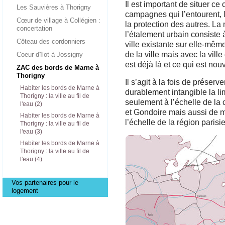
Il est important de situer ce
Les Sauvières à Thorigny
campagnes qui l’entourent, l
Cœur de village à Collégien :
la protection des autres. La 
concertation
l’étalement urbain consiste 
Côteau des cordonniers
ville existante sur elle-même
de la ville mais avec la vill
Coeur d'îlot à Jossigny
est déjà là et ce qui est nou
ZAC des bords de Marne à
Thorigny
Il s’agit à la fois de préserv
Habiter les bords de Marne à
durablement intangible la li
Thorigny : la ville au fil de
seulement à l’échelle de l
l'eau (2)
et Gondoire mais aussi de ma
Habiter les bords de Marne à
l’échelle de la région parisi
Thorigny : la ville au fil de
l'eau (3)
Habiter les bords de Marne à
Thorigny : la ville au fil de
l'eau (4)
Vos partenaires pour le
logement