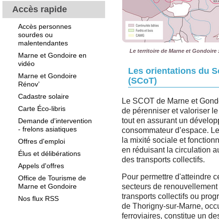
Accès rapide
Accès personnes
sourdes ou
malentendantes
Le territoire de Marne et Gondoire 
Marne et Gondoire en
vidéo
Les orientations du S
Marne et Gondoire
(SCoT)
Rénov’
Cadastre solaire
Le SCOT de Marne et Gondoi
Carte Éco-libris
de pérenniser et valoriser le 
tout en assurant un dévelop
Demande d'intervention
- frelons asiatiques
consommateur d’espace. Le
la mixité sociale et fonction
Offres d'emploi
en réduisant la circulation 
Élus et délibérations
des transports collectifs.
Appels d'offres
Pour permettre d'atteindre c
Office de Tourisme de
Marne et Gondoire
secteurs de renouvellement 
transports collectifs ou pro
Nos flux RSS
de Thorigny-sur-Marne, occup
ferroviaires, constitue un des