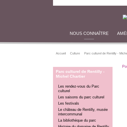
NOUS CONNAÎTRE
AMÉ
Accueil
Culture
Parc culturel de Rentilly - Mich
Po
Parc culturel de Rentilly -
Michel Chartier
Les rendez-vous du Parc
culturel
Les saisons du parc culturel
Les festivals
Le château de Rentilly, musée
intercommunal
La bibliothèque du parc
Histoire du domaine de Rentilly