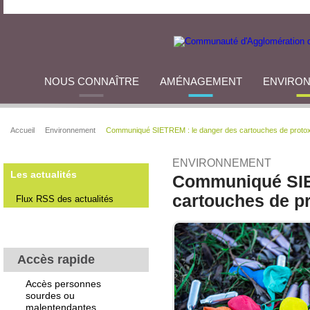
NOUS CONNAÎTRE
AMÉNAGEMENT
ENVIRO
Accueil
Environnement
Communiqué SIETREM : le danger des cartouches de protox
ENVIRONNEMENT
Les actualités
Communiqué SIE
cartouches de p
Flux RSS des actualités
Accès rapide
Accès personnes
sourdes ou
malentendantes