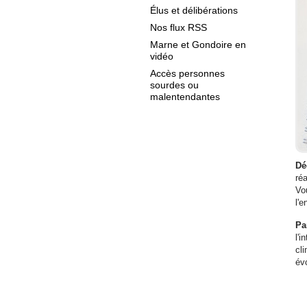
Élus et délibérations
Nos flux RSS
Marne et Gondoire en
vidéo
Accès personnes
sourdes ou
malentendantes
Dé
ré
Vo
l'e
Pa
l'
cl
év