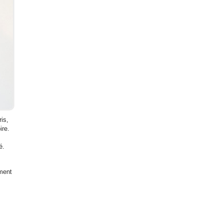
is,
ire.
té.
ement