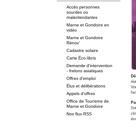
Accès personnes
sourdes ou
malentendantes
Marne et Gondoire en
vidéo
Marne et Gondoire
Rénov’
Cadastre solaire
Carte Éco-libris
Demande d'intervention
- frelons asiatiques
Dé
Offres d'emploi
ré
Élus et délibérations
Vo
l'e
Appels d'offres
Office de Tourisme de
Pa
Marne et Gondoire
l'
cl
Nos flux RSS
év