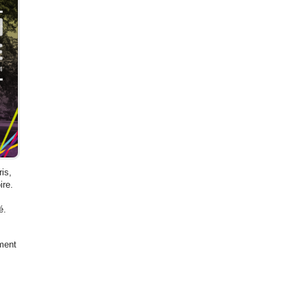
is,
ire.
té.
ement