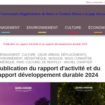
Nous contacter
|
NAGEMENT
ENVIRONNEMENT
CULTURE
ÉCONOM
Publication du rapport d'activité et du rapport développement durable 2024
ÉNAGEMENT, CULTURE, CŒUR URBAIN, DÉPLACEMENTS,
VIRONNEMENT, MÉDIATHÈQUE, MUSIQUE, NOUS CONNAÎTRE,
MÉRIQUE, PARC CULTUREL DE RENTILLY - MICHEL CHARTIER
ublication du rapport d'activité et du
apport développement durable 2024