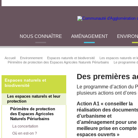
NOUS CONNAÎTRE
AMÉNAGEMENT
ENVIRO
Accueil
Environnement
Espaces naturels et biodiversité
Les espaces naturels et l
Périmètre de protection des Espaces Agricoles Naturels Périurbains
Le programme d
Des premières a
Espaces naturels et
biodiversité
Le programme d’action du 
plusieurs actions ont d’ores
Les espaces naturels et leur
protection
Action A1 « conseiller la
Périmètre de protection
réalisation des document
des Espaces Agricoles
d’urbanisme et
Naturels Périurbains
d’aménagement pour une
La concertation
meilleure prise en compte
Où en est-on ?
espaces ouverts »