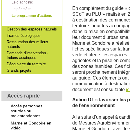
Le diagnostic
En complément du guide « 
Le périmètre
SCoT au PLU » réalisé en 
Le programme d'actions
à destination des commune
territoire, pour les accompa
Gestion des espaces naturels
dans la mise en compatibili
Trames écologiques
leur document d’urbanisme,
Restauration des milieux
Marne et Gondoire a réalisé
naturels
fiches spécifiques sur la tr
Demande d'intervention -
verte et bleue, les espaces
frelons asiatiques
agricoles et la prise en com
Découverte du territoire
des zones humides. Ces fic
Grands projets
seront prochainement intég
au guide. Ces éléments ont 
communication à destination
document est consultable
ic
Accès rapide
Action D1 « favoriser les
de l’environnement
Accès personnes
sourdes ou
malentendantes
A la suite d’un appel à cand
de Mesures AgroEnvironneme
Marne et Gondoire en
vidéo
Marne et Gondoire, avec le 