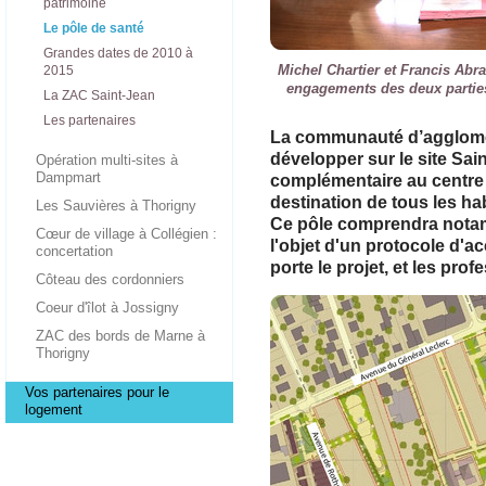
patrimoine
Le pôle de santé
Grandes dates de 2010 à
Michel Chartier et Francis Abr
2015
engagements des deux parties
La ZAC Saint-Jean
Les partenaires
La communauté d’agglomér
développer sur le site Sai
Opération multi-sites à
Dampmart
complémentaire au centre h
destination de tous les ha
Les Sauvières à Thorigny
Ce pôle comprendra notam
Cœur de village à Collégien :
l'objet d'un protocole d'a
concertation
porte le projet, et les prof
Côteau des cordonniers
Coeur d'îlot à Jossigny
ZAC des bords de Marne à
Thorigny
Vos partenaires pour le
logement