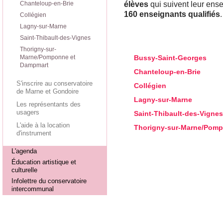
Chanteloup-en-Brie
élèves
qui suivent leur ens
160 enseignants qualifiés
.
Collégien
Lagny-sur-Marne
Saint-Thibault-des-Vignes
Thorigny-sur-
Marne/Pomponne et
Bussy-Saint-Georges
Dampmart
Chanteloup-en-Brie
S'inscrire au conservatoire
Collégien
de Marne et Gondoire
Lagny-sur-Marne
Les représentants des
usagers
Saint-Thibault-des-Vignes
L'aide à la location
Thorigny-sur-Marne/Pom
d'instrument
L'agenda
Éducation artistique et
culturelle
Infolettre du conservatoire
intercommunal