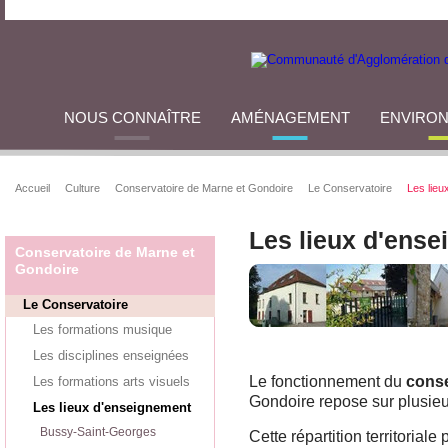
NOUS CONNAÎTRE
AMÉNAGEMENT
ENVIRO
Accueil
Culture
Conservatoire de Marne et Gondoire
Le Conservatoire
Les lieu
Les lieux d'ens
Conservatoire de Marne et
Gondoire
Le Conservatoire
Les formations musique
Les disciplines enseignées
Le fonctionnement du
conse
Les formations arts visuels
Gondoire repose sur plusieu
Les lieux d'enseignement
Bussy-Saint-Georges
Cette répartition territoriale