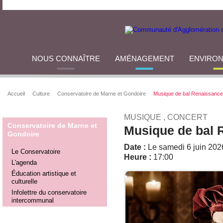
NOUS CONNAÎTRE
AMÉNAGEMENT
ENVIRO
Accueil
Culture
Conservatoire de Marne et Gondoire
Musique de bal Renaissance
MUSIQUE , CONCERT
Conservatoire de Marne et
Musique de bal 
Gondoire
Date :
Le samedi 6 juin 202
Le Conservatoire
Heure :
17:00
L'agenda
Éducation artistique et
culturelle
Infolettre du conservatoire
intercommunal