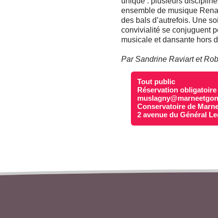
unique : plusieurs disciplin
ensemble de musique Renaissa
des bals d’autrefois. Une soi
convivialité se conjuguent p
musicale et dansante hors 
Par Sandrine Raviart et Rob
Tout public
Réservation obligatoire
muslagny@marneetgond
Conservatoire de Marne
2 avenue du Général Le