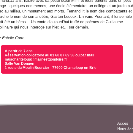
rnand,13 ans, habite avec sa petite sœur Mimi et leurs parents dans un petit
llage : quelques commerces, une école élémentaire, un collège et un jardin pub
ec au milieu, un monument aux morts. Fernand lit le nom des combattants et
erche le nom de son ancêtre, Gaston Ledoux. En vain. Pourtant, il lui semble q
ait été un héros… Un conte d’aujourd’hui truffé de poèmes de Guillaume
llinaire qui nous interroge sur hier, et… sur demain.
r Estelle Corre
À partir de 7 ans
Réservation obligatoire au 01 60 07 69 58 ou par mail
muschanteloup@marneetgondoire.fr
Salle Van Dongen
1 route du Moulin Bourcier - 77600 Chanteloup-en-Brie
Accès
Nous écr