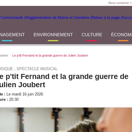
Nous contacter
|
NAGEMENT
ENVIRONNEMENT
CULTURE
ÉCONOM
ndoire
Le p'tit Fernand et la grande guerre de Julien Joubert
SIQUE , SPECTACLE MUSICAL
e p'tit Fernand et la grande guerre de
ulien Joubert
te :
Le mardi 16 juin 2026
ure :
20:30