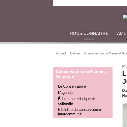
NOUS CONNAÎTRE
AMÉ
Accueil
Culture
Conservatoire de Marne et Go
MU
Conservatoire de Marne et
L
Gondoire
J
Le Conservatoire
Da
L'agenda
He
Éducation artistique et
culturelle
Infolettre du conservatoire
intercommunal