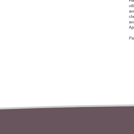
Fe
vi
av
ch
av
Apo
Pa