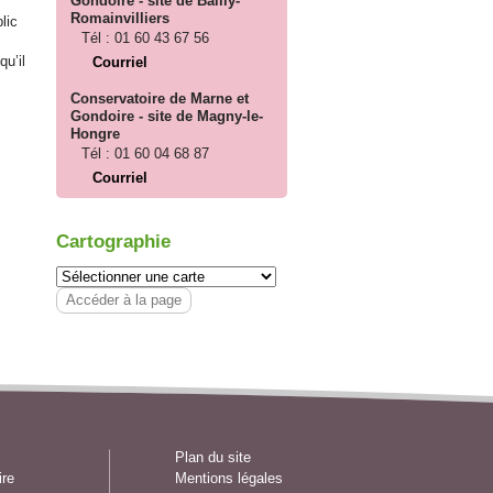
Gondoire - site de Bailly-
Romainvilliers
lic
Tél :
01 60 43 67 56
u’il
Courriel
Conservatoire de Marne et
Gondoire - site de Magny-le-
Hongre
Tél :
01 60 04 68 87
Courriel
Cartographie
Accéder à la page
Plan du site
ire
Mentions légales