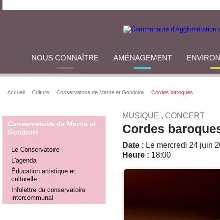
NOUS CONNAÎTRE
AMÉNAGEMENT
ENVIRO
Accueil
Culture
Conservatoire de Marne et Gondoire
Cordes baroques
MUSIQUE , CONCERT
Conservatoire de Marne et
Cordes baroque
Gondoire
Date :
Le mercredi 24 juin 
Le Conservatoire
Heure :
18:00
L'agenda
Éducation artistique et
culturelle
Infolettre du conservatoire
intercommunal