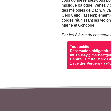
vous donne rendez-vous pour
musique baroque. Venez vib
des mélodies de Bach, Vival
Celli Cello, rassemblement 
cordes réunissant les violon
Marne et Gondoire !
Par les élèves du conservat
Tout public
Réservation obligatoire
musbussy@marneetgond
Centre Culturel Marc B
1 rue des Vergers - 774