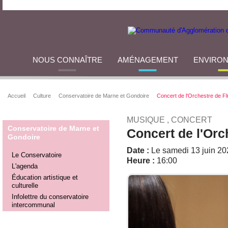
NOUS CONNAÎTRE
AMÉNAGEMENT
ENVIRO
Accueil
Culture
Conservatoire de Marne et Gondoire
Concert de l'Orchestre de Fl
MUSIQUE , CONCERT
Conservatoire de Marne et
Concert de l'Orc
Gondoire
Date :
Le samedi 13 juin 20
Le Conservatoire
Heure :
16:00
L'agenda
Éducation artistique et
culturelle
Infolettre du conservatoire
intercommunal