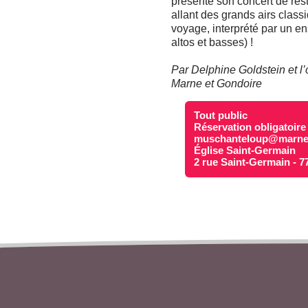
présente son concert de resti
allant des grands airs clas
voyage, interprété par un en
altos et basses) !
Par Delphine Goldstein et l’
Marne et Gondoire
Tout public
Réservation obligatoire
muschanteloup@marnee
Église Saint-Germain
2 rue Saint-Germain - 