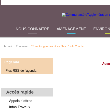
NOUS CONNAÎTRE
AMÉNAGEMENT
ENVIRO
Accueil
Économie
"Tous les garçons et les filles..." à la Courée
L'agenda
Aucu
Flux RSS de l'agenda
Accès rapide
Appels d'offres
Infos Travaux