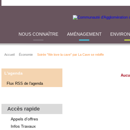
NOUS CONNAÎTRE
AMÉNAGEMENT
ENVIRO
Accueil
Économie
Soirée "We love la cave" par La Cave se rebiffe
L'agenda
Aucu
Flux RSS de l'agenda
Accès rapide
Appels d'offres
Infos Travaux