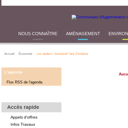
NOUS CONNAÎTRE
AMÉNAGEMENT
ENVIRO
Accueil
Économie
Les ateliers "meunerie" des Z'enfants
L'agenda
Aucu
Flux RSS de l'agenda
Accès rapide
Appels d'offres
Infos Travaux