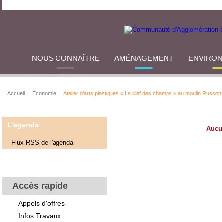
NOUS CONNAÎTRE
AMÉNAGEMENT
ENVIRO
Accueil
Économie
Atelier d’arts plastiques « La clef des champs » au moulin Russon
L'agenda
Aucu
Flux RSS de l'agenda
Accès rapide
Appels d'offres
Infos Travaux