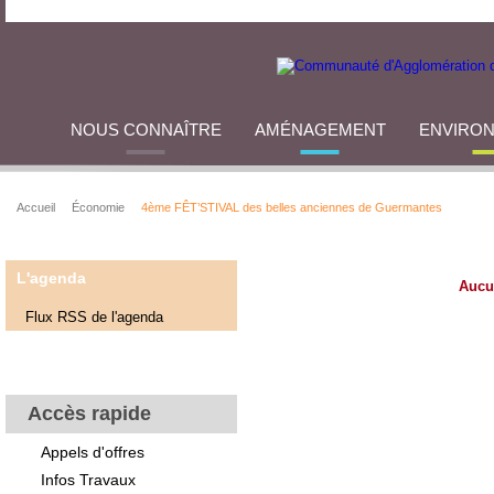
NOUS CONNAÎTRE
AMÉNAGEMENT
ENVIRO
Accueil
Économie
4ème FÊT’STIVAL des belles anciennes de Guermantes
L'agenda
Aucu
Flux RSS de l'agenda
Accès rapide
Appels d'offres
Infos Travaux