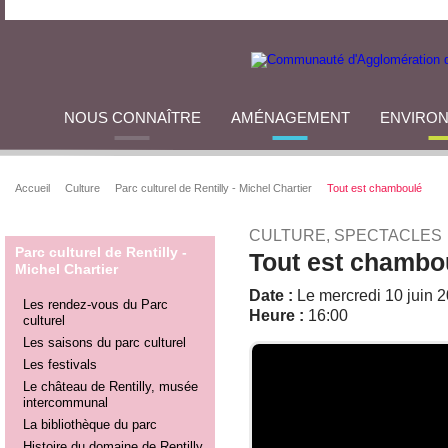
NOUS CONNAÎTRE
AMÉNAGEMENT
ENVIRO
Accueil
Culture
Parc culturel de Rentilly - Michel Chartier
Tout est chamboulé
CULTURE, SPECTACLES
Parc culturel de Rentilly -
Tout est chambo
Michel Chartier
Date :
Le mercredi 10 juin 
Les rendez-vous du Parc
Heure :
16:00
culturel
Les saisons du parc culturel
Les festivals
Le château de Rentilly, musée
intercommunal
La bibliothèque du parc
Histoire du domaine de Rentilly