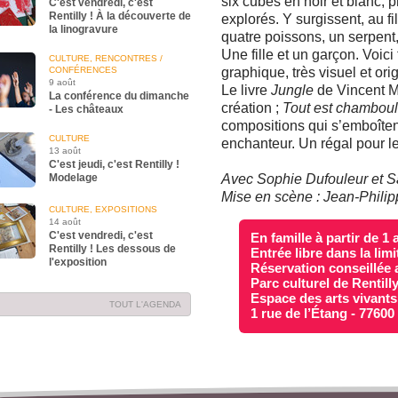
six cubes en noir et blanc, 
C'est vendredi, c'est
Rentilly ! À la découverte de
explorés. Y surgissent, au f
la linogravure
quatre poissons, un serpent,
Une fille et un garçon. Voici
CULTURE, RENCONTRES /
CONFÉRENCES
graphique, très visuel et ori
9 août
Le livre
Jungle
de Vincent Ma
La conférence du dimanche
création ;
Tout est chambou
- Les châteaux
compositions qui s’emboîte
CULTURE
enchanteur. Un régal pour les
13 août
C'est jeudi, c'est Rentilly !
Modelage
Avec Sophie Dufouleur et
Mise en scène : Jean-Phili
CULTURE, EXPOSITIONS
14 août
C'est vendredi, c'est
En famille à partir de 1 
Rentilly ! Les dessous de
Entrée libre dans la lim
l'exposition
Réservation conseillée 
Parc culturel de Rentill
Espace des arts vivants
TOUT L'AGENDA
1 rue de l’Étang - 7760