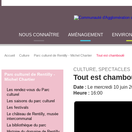
NOUS CONNAÎTRE
AMÉNAGEMENT
ENVIRO
Accueil
Culture
Parc culturel de Rentilly - Michel Chartier
Tout est chamboulé
CULTURE, SPECTACLES
Parc culturel de Rentilly -
Tout est chambo
Michel Chartier
Date :
Le mercredi 10 juin 
Les rendez-vous du Parc
Heure :
16:00
culturel
Les saisons du parc culturel
Les festivals
Le château de Rentilly, musée
intercommunal
La bibliothèque du parc
Histoire du domaine de Rentilly