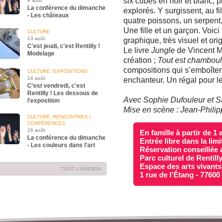
six cubes en noir et blanc, 
9 août
La conférence du dimanche
explorés. Y surgissent, au f
- Les châteaux
quatre poissons, un serpent,
Une fille et un garçon. Voici
CULTURE
13 août
graphique, très visuel et ori
C'est jeudi, c'est Rentilly !
Le livre
Jungle
de Vincent Ma
Modelage
création ;
Tout est chambou
compositions qui s’emboîte
CULTURE, EXPOSITIONS
14 août
enchanteur. Un régal pour les
C'est vendredi, c'est
Rentilly ! Les dessous de
Avec Sophie Dufouleur et
l'exposition
Mise en scène : Jean-Phili
CULTURE, RENCONTRES /
CONFÉRENCES
16 août
En famille à partir de 1 
La conférence du dimanche
Entrée libre dans la lim
- Les couleurs dans l'art
Réservation conseillée 
Parc culturel de Rentill
Espace des arts vivants
TOUT L'AGENDA
1 rue de l’Étang - 7760