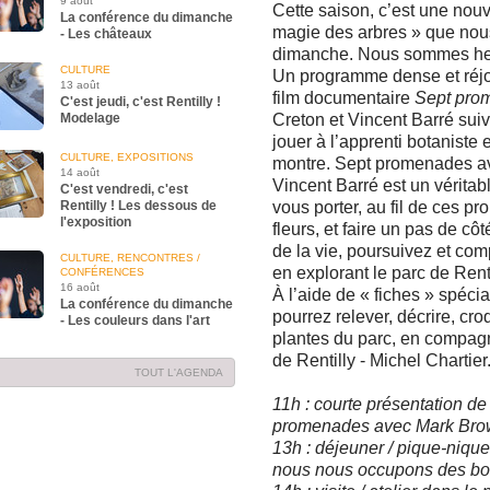
9 août
Cette saison, c’est une nouv
La conférence du dimanche
magie des arbres » que nou
- Les châteaux
dimanche. Nous sommes heure
CULTURE
Un programme dense et réjou
13 août
film documentaire
Sept pro
C'est jeudi, c'est Rentilly !
Modelage
Creton et Vincent Barré suivi
jouer à l’apprenti botaniste 
CULTURE, EXPOSITIONS
montre. Sept promenades av
14 août
Vincent Barré est un vérita
C'est vendredi, c'est
Rentilly ! Les dessous de
vous porter, au fil de ces p
l'exposition
fleurs, et faire un pas de cô
de la vie, poursuivez et com
CULTURE, RENCONTRES /
en explorant le parc de Renti
CONFÉRENCES
16 août
À l’aide de « fiches » spéci
La conférence du dimanche
pourrez relever, décrire, cr
- Les couleurs dans l'art
plantes du parc, en compag
de Rentilly - Michel Chartier
TOUT L'AGENDA
11h : courte présentation de 
promenades avec Mark Bro
13h : déjeuner / pique-nique
nous nous occupons des bo