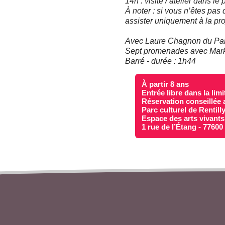
14h : visite / atelier dans le 
À noter : si vous n’êtes pas
assister uniquement à la pro
Avec Laure Chagnon du Parc 
Sept promenades avec Mark 
Barré - durée : 1h44
À partir 8 ans
Entrée libre dans la lim
Réservation conseillée 
Parc culturel de Rentill
Espace des arts vivants
1 rue de l’Étang - 7760