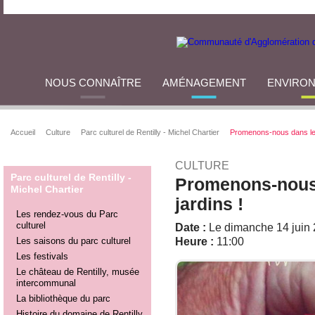
NOUS CONNAÎTRE
AMÉNAGEMENT
ENVIRO
Accueil
Culture
Parc culturel de Rentilly - Michel Chartier
Promenons-nous dans les
CULTURE
Parc culturel de Rentilly -
Promenons-nous 
Michel Chartier
jardins !
Les rendez-vous du Parc
culturel
Date :
Le dimanche 14 juin
Les saisons du parc culturel
Heure :
11:00
Les festivals
Le château de Rentilly, musée
intercommunal
La bibliothèque du parc
Histoire du domaine de Rentilly