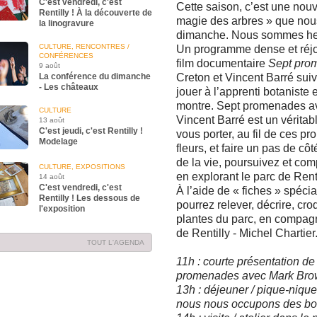
C'est vendredi, c'est
Cette saison, c’est une nouv
Rentilly ! À la découverte de
magie des arbres » que nou
la linogravure
dimanche. Nous sommes heure
CULTURE, RENCONTRES /
Un programme dense et réjou
CONFÉRENCES
film documentaire
Sept pro
9 août
La conférence du dimanche
Creton et Vincent Barré suivi
- Les châteaux
jouer à l’apprenti botaniste 
montre. Sept promenades av
CULTURE
Vincent Barré est un vérita
13 août
C'est jeudi, c'est Rentilly !
vous porter, au fil de ces p
Modelage
fleurs, et faire un pas de cô
de la vie, poursuivez et com
CULTURE, EXPOSITIONS
en explorant le parc de Renti
14 août
C'est vendredi, c'est
À l’aide de « fiches » spéci
Rentilly ! Les dessous de
pourrez relever, décrire, cr
l'exposition
plantes du parc, en compag
de Rentilly - Michel Chartier
TOUT L'AGENDA
11h : courte présentation de 
promenades avec Mark Bro
13h : déjeuner / pique-nique
nous nous occupons des bo