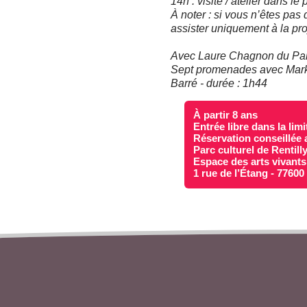
14h : visite / atelier dans le 
À noter : si vous n’êtes pas
assister uniquement à la pro
Avec Laure Chagnon du Parc 
Sept promenades avec Mark 
Barré - durée : 1h44
À partir 8 ans
Entrée libre dans la lim
Réservation conseillée 
Parc culturel de Rentill
Espace des arts vivants
1 rue de l’Étang - 7760