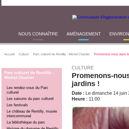
NOUS CONNAÎTRE
AMÉNAGEMENT
ENVIRO
Accueil
Culture
Parc culturel de Rentilly - Michel Chartier
Promenons-nous dans les
CULTURE
Parc culturel de Rentilly -
Promenons-nous 
Michel Chartier
jardins !
Les rendez-vous du Parc
culturel
Date :
Le dimanche 14 juin
Les saisons du parc culturel
Heure :
11:00
Les festivals
Le château de Rentilly, musée
intercommunal
La bibliothèque du parc
Histoire du domaine de Rentilly