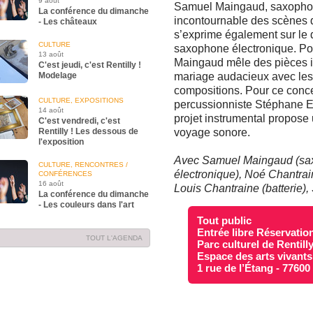
9 août
Samuel Maingaud, saxophoni
La conférence du dimanche
incontournable des scènes de
- Les châteaux
s’exprime également sur le 
CULTURE
saxophone électronique. Po
13 août
Maingaud mêle des pièces i
C'est jeudi, c'est Rentilly !
Modelage
mariage audacieux avec les
compositions. Pour ce conce
CULTURE, EXPOSITIONS
percussionniste Stéphane Ed
14 août
projet instrumental propose u
C'est vendredi, c'est
Rentilly ! Les dessous de
voyage sonore.
l'exposition
Avec Samuel Maingaud (sax
CULTURE, RENCONTRES /
électronique), Noé Chantrai
CONFÉRENCES
16 août
Louis Chantraine (batterie)
La conférence du dimanche
- Les couleurs dans l'art
Tout public
Entrée libre Réservation
TOUT L'AGENDA
Parc culturel de Rentill
Espace des arts vivants
1 rue de l’Étang - 7760