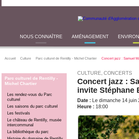
NOUS CONNAÎTRE
AMÉNAGEMENT
ENVIRO
Accueil
Culture
Parc culturel de Rentilly - Michel Chartier
Concert jazz : Samuel M
CULTURE, CONCERTS
Parc culturel de Rentilly -
Concert jazz : 
Michel Chartier
invite Stéphane
Les rendez-vous du Parc
culturel
Date :
Le dimanche 14 juin
Les saisons du parc culturel
Heure :
18:00
Les festivals
Le château de Rentilly, musée
intercommunal
La bibliothèque du parc
Histoire du domaine de Rentilly