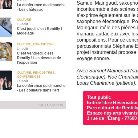
9 août
Samuel Maingaud, saxophoni
La conférence du dimanche
incontournable des scènes de
- Les châteaux
s’exprime également sur le 
CULTURE
saxophone électronique. Po
13 août
Maingaud mêle des pièces i
C'est jeudi, c'est Rentilly !
Modelage
mariage audacieux avec les
compositions. Pour ce conce
CULTURE, EXPOSITIONS
percussionniste Stéphane Ed
14 août
projet instrumental propose u
C'est vendredi, c'est
Rentilly ! Les dessous de
voyage sonore.
l'exposition
Avec Samuel Maingaud (sax
CULTURE, RENCONTRES /
électronique), Noé Chantrai
CONFÉRENCES
16 août
Louis Chantraine (batterie)
La conférence du dimanche
- Les couleurs dans l'art
Tout public
Entrée libre Réservation
TOUT L'AGENDA
Parc culturel de Rentill
Espace des arts vivants
1 rue de l’Étang - 7760