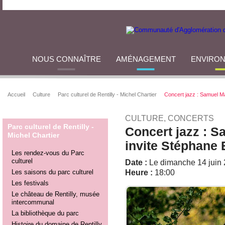
NOUS CONNAÎTRE
AMÉNAGEMENT
ENVIRO
Accueil
Culture
Parc culturel de Rentilly - Michel Chartier
Concert jazz : Samuel M
CULTURE, CONCERTS
Parc culturel de Rentilly -
Concert jazz : 
Michel Chartier
invite Stéphane
Les rendez-vous du Parc
culturel
Date :
Le dimanche 14 juin
Les saisons du parc culturel
Heure :
18:00
Les festivals
Le château de Rentilly, musée
intercommunal
La bibliothèque du parc
Histoire du domaine de Rentilly