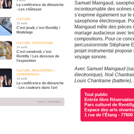
9 août
Samuel Maingaud, saxophoni
La conférence du dimanche
incontournable des scènes de
- Les châteaux
s’exprime également sur le 
CULTURE
saxophone électronique. Po
13 août
Maingaud mêle des pièces i
C'est jeudi, c'est Rentilly !
Modelage
mariage audacieux avec les
compositions. Pour ce conce
CULTURE, EXPOSITIONS
percussionniste Stéphane Ed
14 août
projet instrumental propose u
C'est vendredi, c'est
Rentilly ! Les dessous de
voyage sonore.
l'exposition
Avec Samuel Maingaud (sax
CULTURE, RENCONTRES /
électronique), Noé Chantrai
CONFÉRENCES
16 août
Louis Chantraine (batterie)
La conférence du dimanche
- Les couleurs dans l'art
Tout public
Entrée libre Réservation
TOUT L'AGENDA
Parc culturel de Rentill
Espace des arts vivants
1 rue de l’Étang - 7760