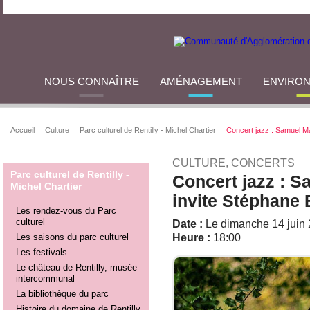
NOUS CONNAÎTRE
AMÉNAGEMENT
ENVIRO
Accueil
Culture
Parc culturel de Rentilly - Michel Chartier
Concert jazz : Samuel M
CULTURE, CONCERTS
Parc culturel de Rentilly -
Concert jazz : 
Michel Chartier
invite Stéphane
Les rendez-vous du Parc
culturel
Date :
Le dimanche 14 juin
Les saisons du parc culturel
Heure :
18:00
Les festivals
Le château de Rentilly, musée
intercommunal
La bibliothèque du parc
Histoire du domaine de Rentilly