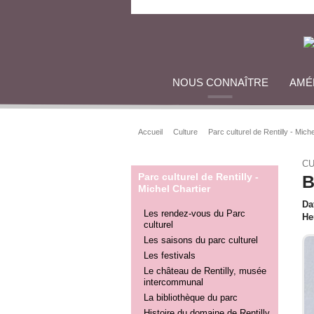
NOUS CONNAÎTRE
AMÉ
Accueil
Culture
Parc culturel de Rentilly - Mich
CU
Parc culturel de Rentilly -
B
Michel Chartier
Da
Les rendez-vous du Parc
He
culturel
Les saisons du parc culturel
Les festivals
Le château de Rentilly, musée
intercommunal
La bibliothèque du parc
Histoire du domaine de Rentilly