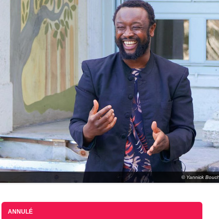
© Yannick Bouc
ANNULÉ