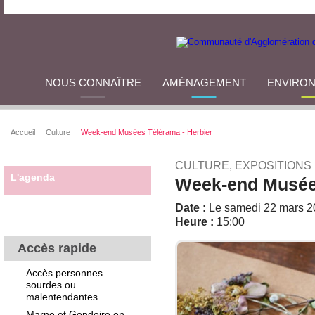
NOUS CONNAÎTRE
AMÉNAGEMENT
ENVIRO
Accueil
Culture
Week-end Musées Télérama - Herbier
CULTURE, EXPOSITIONS
L'agenda
Week-end Musées
Date :
Le samedi 22 mars 2
Heure :
15:00
Accès rapide
Accès personnes
sourdes ou
malentendantes
Marne et Gondoire en