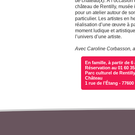
de château(x)
. À l’occasio
château de Rentilly, musée 
pour un atelier autour de s
particulier. Les artistes en 
réalisation d’une œuvre à pa
moment ludique et artistique
l’univers d’une artiste.
Avec Caroline Corbasson, ar
En famille, à partir de 6
Réservation au 01 60 35
Parc culturel de Rentill
Château
1 rue de l’Étang - 7760