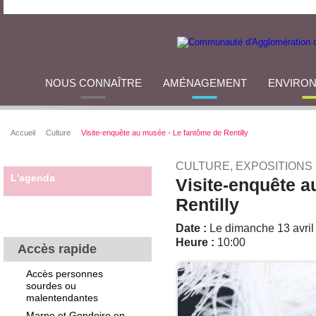
NOUS CONNAÎTRE
AMÉNAGEMENT
ENVIRO
Accueil
Culture
Visite-enquête au musée - Le fantôme de Rentilly
CULTURE, EXPOSITIONS
L'agenda
Visite-enquête a
Rentilly
Date :
Le dimanche 13 avril
Heure :
10:00
Accès rapide
Accès personnes
sourdes ou
malentendantes
Marne et Gondoire en