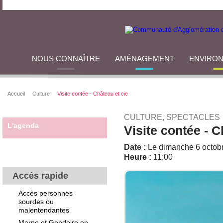
NOUS CONNAÎTRE
AMÉNAGEMENT
ENVIRO
Accueil
Culture
Visite contée - Château et cie
CULTURE, SPECTACLES
L'agenda
Visite contée - C
Date :
Le dimanche 6 octob
Heure :
11:00
Accès rapide
Accès personnes
sourdes ou
malentendantes
Marne et Gondoire en