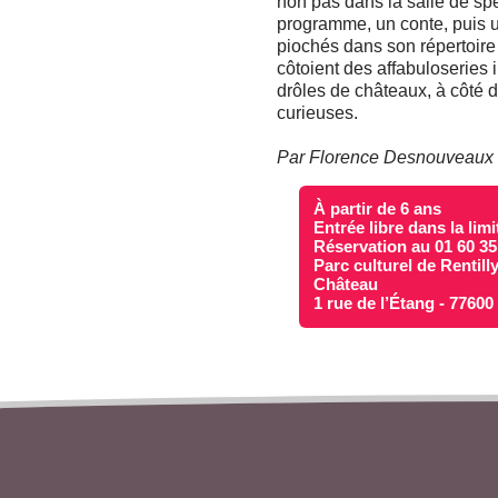
non pas dans la salle de spe
programme, un conte, puis un
piochés dans son répertoire
côtoient des affabuloseries
drôles de châteaux, à côté d
curieuses.
Par Florence Desnouveaux
À partir de 6 ans
Entrée libre dans la lim
Réservation au 01 60 35
Parc culturel de Rentill
Château
1 rue de l’Étang - 7760