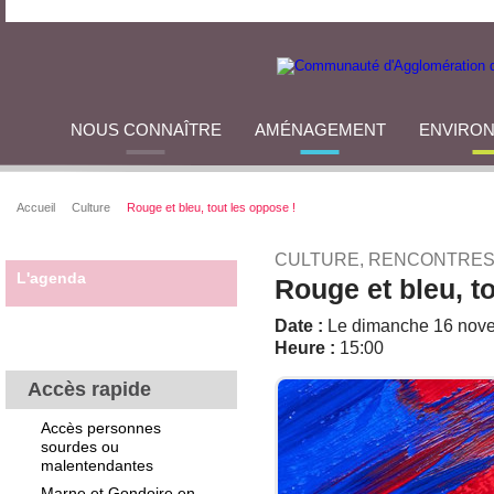
NOUS CONNAÎTRE
AMÉNAGEMENT
ENVIRO
Accueil
Culture
Rouge et bleu, tout les oppose !
CULTURE, RENCONTRES
L'agenda
Rouge et bleu, t
Date :
Le dimanche 16 nov
Heure :
15:00
Accès rapide
Accès personnes
sourdes ou
malentendantes
Marne et Gondoire en