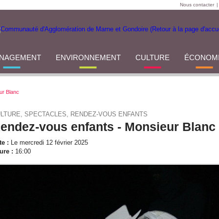
Nous contacter
|
NAGEMENT
ENVIRONNEMENT
CULTURE
ÉCONOM
ur Blanc
LTURE, SPECTACLES, RENDEZ-VOUS ENFANTS
endez-vous enfants - Monsieur Blanc
te :
Le mercredi 12 février 2025
ure :
16:00