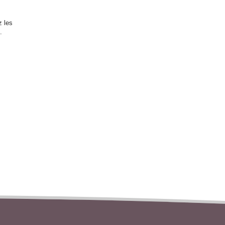
z les
.