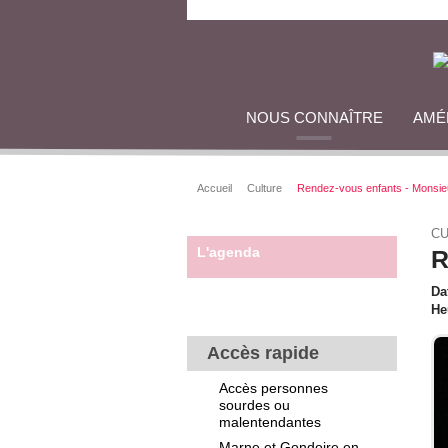
NOUS CONNAÎTRE
AMÉ
Accueil
Culture
Rendez-vous enfants - Monsie
CU
L'agenda
R
Da
He
Accès rapide
Accès personnes
sourdes ou
malentendantes
Marne et Gondoire en