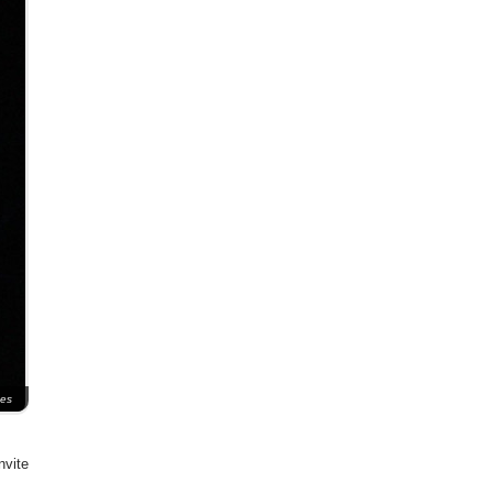
mes
nvite