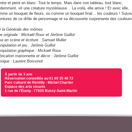
intre et peint en blanc. Tout le temps. Mais dans son tableau, tout blanc,
idemment, vit une créature mystérieuse… La voilà, elle arrive ! Et avec elle,
mme un bouquet de fleurs, ou comme un bouquet final… les couleurs ! Suive
entures de ce drôle de personnage et sa découverte surprenante des couleurs
r la Générale des mômes
ée originale : Mickaël Roux et Jérôme Guillot
se en scène et écriture : Samuel Muller
nipulation et jeu : Jérôme Guillot
nipulation graphique : Mickaël Roux
brication marionnette et décor : Jérôme Guillot
sique : Laurent Boissinot
À partir de 3 ans
Réservation conseillée au 01 60 35 46 72
Parc culturel de Rentilly - Michel Chartier
Espace des arts vivants
1 rue de l’Étang - 77600 Bussy-Saint-Martin