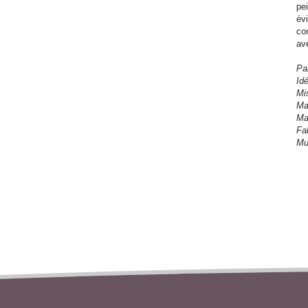
pe
év
co
av
Pa
Id
Mi
Ma
Ma
Fa
Mu